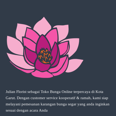
a
n
d
a
i
n
g
i
n
k
a
n
s
e
s
u
a
i
d
Julian Florist sebagai Toko Bunga Online terpercaya di Kota
e
n
Garut. Dengan customer service kooperatif & ramah, kami siap
g
melayani pemesanan karangan bunga segar yang anda inginkan
a
sesuai dengan acara Anda
n
a