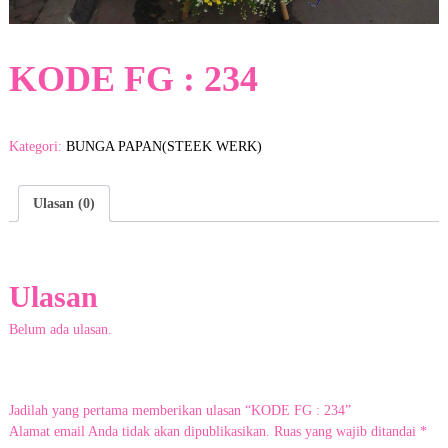
a
y
a
d
KODE FG : 234
i
K
o
t
Kategori:
BUNGA PAPAN(STEEK WERK)
a
G
a
Ulasan (0)
r
u
t
.
D
Ulasan
e
n
Belum ada ulasan.
g
a
n
c
u
Jadilah yang pertama memberikan ulasan “KODE FG : 234”
s
Alamat email Anda tidak akan dipublikasikan.
Ruas yang wajib ditandai
*
t