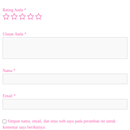
o
m
Rating Anda
*
e
r
s
e
r
Ulasan Anda
*
v
i
c
e
k
o
o
Nama
*
p
e
r
a
Email
*
t
i
f
&
r
Simpan nama, email, dan situs web saya pada peramban ini untuk
a
komentar saya berikutnya.
m