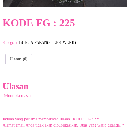
a
y
a
d
KODE FG : 225
i
K
o
t
Kategori:
BUNGA PAPAN(STEEK WERK)
a
G
a
Ulasan (0)
r
u
t
.
D
Ulasan
e
n
Belum ada ulasan.
g
a
n
c
u
Jadilah yang pertama memberikan ulasan “KODE FG : 225”
s
Alamat email Anda tidak akan dipublikasikan.
Ruas yang wajib ditandai
*
t