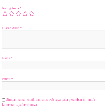
o
m
Rating Anda
*
e
r
s
e
r
Ulasan Anda
*
v
i
c
e
k
o
o
Nama
*
p
e
r
a
Email
*
t
i
f
&
r
Simpan nama, email, dan situs web saya pada peramban ini untuk
a
komentar saya berikutnya.
m