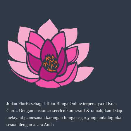
a
n
d
a
i
n
g
i
n
k
a
n
s
e
s
u
a
i
d
Julian Florist sebagai Toko Bunga Online terpercaya di Kota
e
n
Garut. Dengan customer service kooperatif & ramah, kami siap
g
melayani pemesanan karangan bunga segar yang anda inginkan
a
sesuai dengan acara Anda
n
a