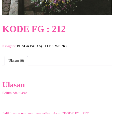
a
y
a
d
i
K
KODE FG : 212
o
t
a
G
Kategori:
BUNGA PAPAN(STEEK WERK)
a
r
u
Ulasan (0)
t
.
D
e
n
Ulasan
g
a
Belum ada ulasan.
n
c
u
s
t
Jadilah yang pertama memberikan ulasan “KODE FG : 212”