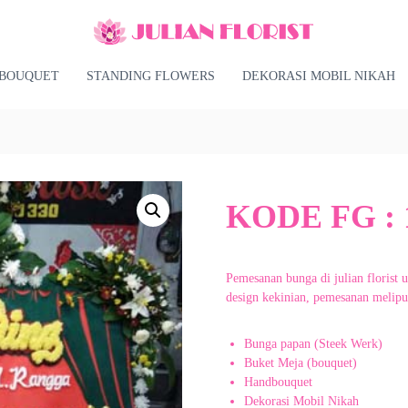
BOUQUET
STANDING FLOWERS
DEKORASI MOBIL NIKAH
KODE FG : 
Pemesanan bunga di julian florist 
design kekinian, pemesanan meliput
Bunga papan (Steek Werk)
Buket Meja (bouquet)
Handbouquet
Dekorasi Mobil Nikah