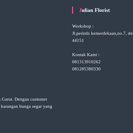
Julian Florist
Workshop :
Jl.perintis kemerdekaan,no.7, d
44151
Kontak Kami :
081313910262
081285380330
ta Garut. Dengan customer
n karangan bunga segar yang