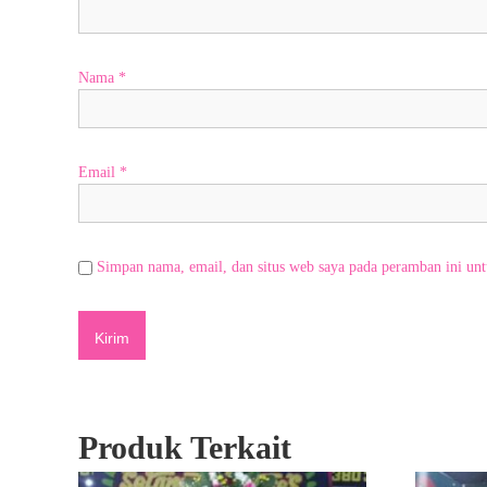
e
r
a
Nama
*
t
i
f
&
Email
*
r
a
m
a
Simpan nama, email, dan situs web saya pada peramban ini unt
h
,
k
a
m
i
s
i
Produk Terkait
a
p