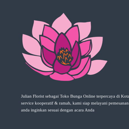
n
g
a
n
b
u
n
g
a
s
e
g
a
r
y
a
Julian Florist sebagai Toko Bunga Online terpercaya di Ko
n
service kooperatif & ramah, kami siap melayani pemesana
g
anda inginkan sesuai dengan acara Anda
a
n
d
a