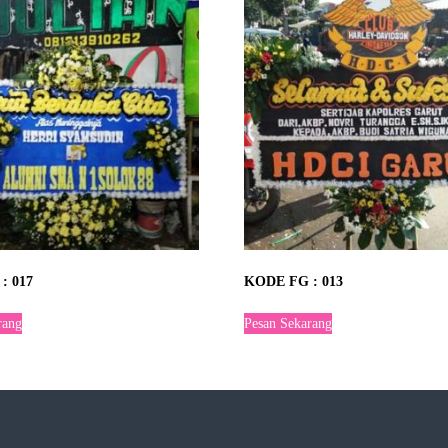
: 017
KODE FG : 013
rang
Pesan Sekarang