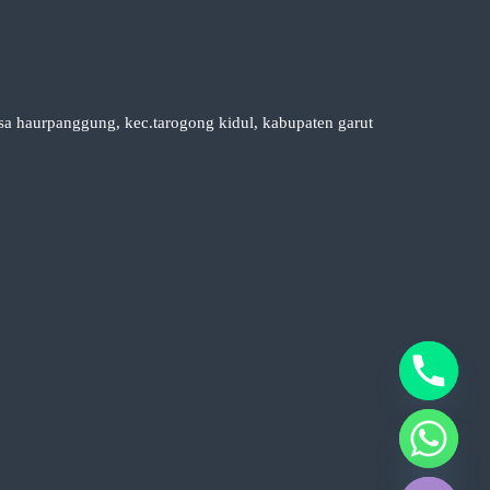
esa haurpanggung, kec.tarogong kidul, kabupaten garut
y
t
a
h
c
e
d
i
H