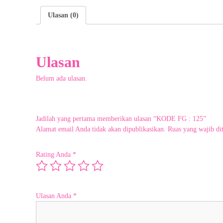
g
a
Ulasan (0)
n
c
u
s
Ulasan
t
o
Belum ada ulasan.
m
e
r
s
Jadilah yang pertama memberikan ulasan “KODE FG : 125”
e
Alamat email Anda tidak akan dipublikasikan.
Ruas yang wajib di
r
v
Rating Anda
*
i
c
e
k
Ulasan Anda
*
o
o
p