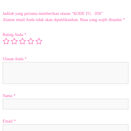
a
h
Jadilah yang pertama memberikan ulasan “KODE FG : 050”
,
k
Alamat email Anda tidak akan dipublikasikan.
Ruas yang wajib ditandai
*
a
m
Rating Anda
*
i
s
i
a
p
Ulasan Anda
*
m
e
l
a
y
a
n
Nama
*
i
p
e
m
e
Email
*
s
a