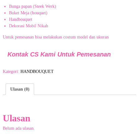
o
Bunga papan (Steek Werk)
m
Buket Meja (bouquet)
e
Handbouquet
r
s
Dekorasi Mobil Nikah
e
r
Untuk pemesanan bisa melakukan costum model dan ukuran
v
i
Kontak CS Kami Untuk Pemesanan
c
e
k
o
Kategori:
HANDBOUQUET
o
p
e
Ulasan (0)
r
a
t
i
f
Ulasan
&
r
Belum ada ulasan.
a
m