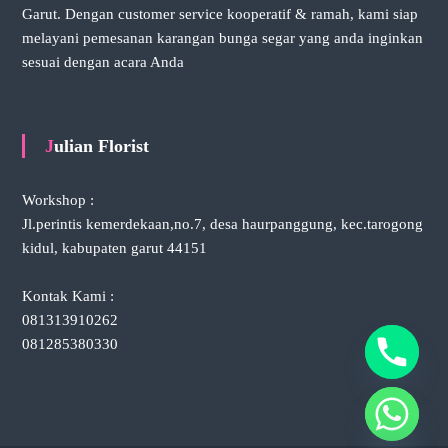
Garut. Dengan customer service kooperatif & ramah, kami siap
melayani pemesanan karangan bunga segar yang anda inginkan
sesuai dengan acara Anda
Julian Florist
Workshop :
Jl.perintis kemerdekaan,no.7, desa haurpanggung, kec.tarogong
kidul, kabupaten garut 44151
Kontak Kami :
081313910262
y
081285380330
t
a
h
c
e
d
i
H