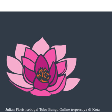
c
a
r
a
A
n
d
a
.
Julian Florist sebagai Toko Bunga Online terpercaya di Kota