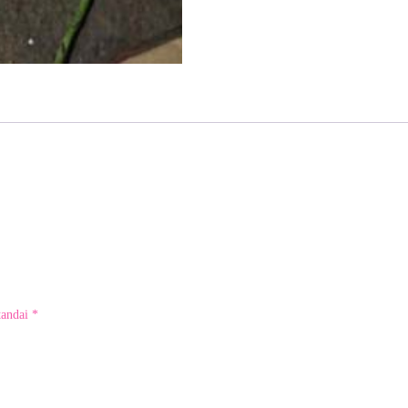
tandai
*