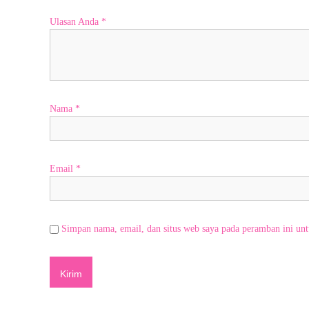
e
Ulasan Anda
*
r
a
t
i
f
&
Nama
*
r
a
m
a
Email
*
h
,
k
a
Simpan nama, email, dan situs web saya pada peramban ini unt
m
i
s
i
a
p