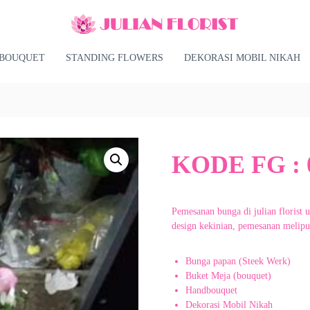
BOUQUET
STANDING FLOWERS
DEKORASI MOBIL NIKAH
KODE FG : 
Pemesanan bunga di julian florist 
design kekinian, pemesanan meliput
Bunga papan (Steek Werk)
Buket Meja (bouquet)
Handbouquet
Dekorasi Mobil Nikah