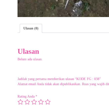
g
a
n
c
u
s
Ulasan (0)
t
o
m
e
Ulasan
r
s
Belum ada ulasan.
e
r
v
i
Jadilah yang pertama memberikan ulasan “KODE FG : 038”
c
Alamat email Anda tidak akan dipublikasikan.
Ruas yang wajib di
e
k
Rating Anda
*
o
o
p