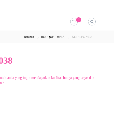
0
Beranda
BOUQUET MEJA
KODE FG : 038
038
untuk anda yang ingin mendapatkan kualitas bunga yang segar dan
i :