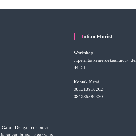
Julian Florist
Workshop :
Jl.perintis kemerdekaan,no.7, d
44151
Kontak Kami :
081313910262
081285380330
ta Garut. Dengan customer
n karangan bunga segar yang