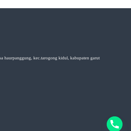
esa haurpanggung, kec.tarogong kidul, kabupaten garut
y
t
a