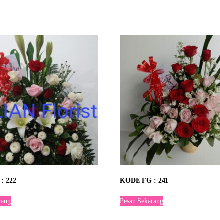
: 222
KODE FG : 241
rang
Pesan Sekarang